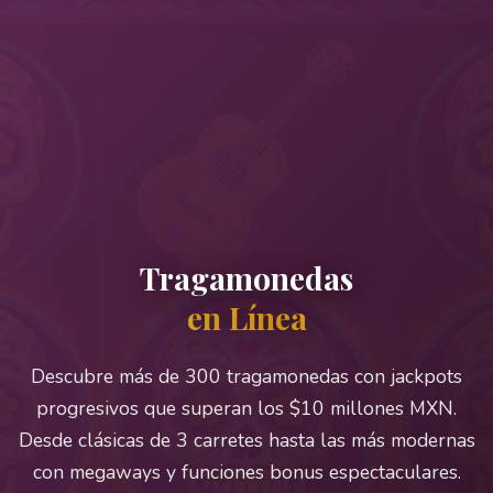
Tragamonedas
en Línea
Descubre más de 300 tragamonedas con jackpots
progresivos que superan los $10 millones MXN.
Desde clásicas de 3 carretes hasta las más modernas
con megaways y funciones bonus espectaculares.