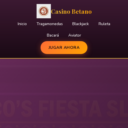
Casino Betano
Inicio
Tragamonedas
Blackjack
Ruleta
Bacará
Aviator
JUGAR AHORA