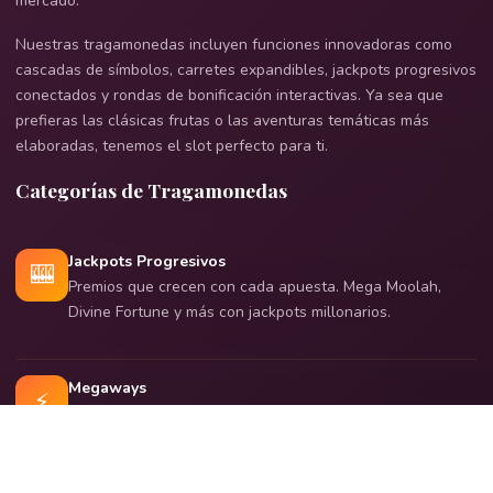
mercado.
Nuestras tragamonedas incluyen funciones innovadoras como
cascadas de símbolos, carretes expandibles, jackpots progresivos
conectados y rondas de bonificación interactivas. Ya sea que
prefieras las clásicas frutas o las aventuras temáticas más
elaboradas, tenemos el slot perfecto para ti.
Categorías de Tragamonedas
Jackpots Progresivos
🎰
Premios que crecen con cada apuesta. Mega Moolah,
Divine Fortune y más con jackpots millonarios.
Megaways
⚡
Hasta 117,649 formas de ganar. Big Time Gaming y sus
slots revolucionarios con mecánicas únicas.